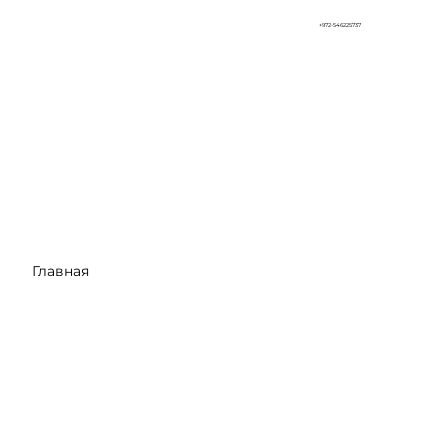
+972-546225737
Главная