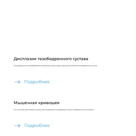
Дисплазия тазобедренного сустава
Это врожденное или приобретенное заболевание, при котором нарушается развитие тазобедренного сустава
Подробнее
Мышечная кривошея
Это состояние, при котором мышцы шеи сокращаются и удерживают голову в неправильном положении
Подробнее