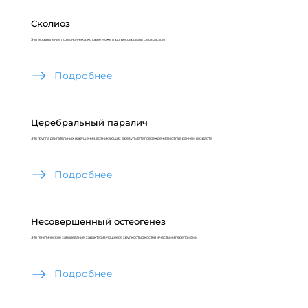
Сколиоз
Это искривление позвоночника, которое может прогрессировать с возрастом
Подробнее
Церебральный паралич
Это группа двигательных нарушений, возникающих в результате повреждения мозга в раннем возрасте.
Подробнее
Несовершенный остеогенез
Это генетическое заболевание, характеризующееся хрупкостью костей и частыми переломами
Подробнее