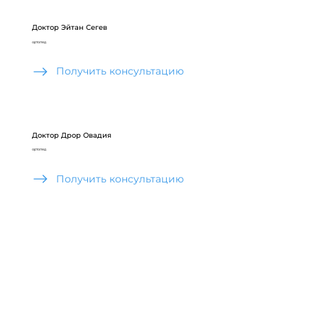
Доктор Эйтан Сегев
ортопед
Получить консультацию
Доктор Дрор Овадия
ортопед
Получить консультацию
Леонид Цейтлин
ортопед
Получить консультацию