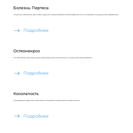
Болезнь Пертеса
Это детское заболевание, при котором нарушается кровоснабжение головки бедренной кости, что приводит к ее разрушению и деформации
Подробнее
Остеонекроз
Это заболевание, при котором происходит разрушение костной ткани из-за нарушения кровоснабжения
Подробнее
Косолапость
Это врожденное нарушение, при котором стопа ребенка поворачивается внутрь или вниз
Подробнее