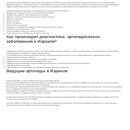
Ортопедия в Израиле объединяет в рамках одного направления лечение самого широкого спектра болезней костной системы. На лечение в Израиль
приезжают пациенты с самыми различными, и порой крайне сложными ортопедическими болезнями. В ряде случаев ортопедическая проблема ребенка/
подростка требует привлечения к процессу лечения не только ортопедов, но и дополнительных узко профильных специалистов по лечению.
В рамках направления ортопедия к нам обращаются со следующими заболеваниями:
Врожденные патологии развития опорно-двигательного аппарата;
Приобретенные дефекты опорно-двигательного аппарата;
Переломы костей с осложнениями различной степени сложности;
Травмы костной ткани;
Травмы суставов;
Мышечные травмы;
Травмы связок и сухожилий;
Врожденные и приобретенные проблемы позвоночника, в том числе сколиоз;
Метаболические заболевания костей;
Патологии и дефекты верхних и нижних конечностей;
Патологии развития тазобедренных суставов у младенцев;
Как происходит диагностика ортопедических
заболеваний в Израиле?
Лидирующим центром по лечению ортопедических заболеваний у пациентов в Израиле считается центр ортопедии в клинике Дана Дуек, которая входит в
состав медицинского центра Тель-Авива Сораски "Ихилов".
Это наиболее крупное отделение ортопедии, в рамках которого функционируют несколько узко специализированных подразделений, включая:
Подразделение по лечению сколиоза у;
Подразделение по лечению с патологией Спина Бифида / Spina Bifida
Подразделение по лечению проблем тазобедренных суставов;
Подразделение онкоортопедии, в рамках которого проходят лечение с опухолями опорно-двигательного аппарата;
Подразделение по леченю ДЦП;
Подразделение по лечению пациентов с врожденными заболеваниями костной ткани;
Ведущие ортопеды в Израиле
​Израильские врачи считаются одними из лучших в мире по ряду причин:
Высокий уровень образования и подготовки: Израильские медицинские учреждения имеют строгие стандарты обучения и практики. Это включает в себя
длительный и интенсивный период обучения и резидентуры.
Инновации и исследования: Израиль известен своими достижениями в медицинских исследованиях и разработке инновационных технологий, что дает врачам
доступ к передовым методам лечения и оборудованию.
Международное сотрудничество: Врачи из Израиля активно сотрудничают с коллегами из других стран, обмениваются опытом и знаниями, что способствует
улучшению общих стандартов лечения и заботы о пациентах.
Эти факторы в совокупности способствуют высокому профессионализму и репутации израильских врачей в мировом медицинском сообществе. Все это
касается, конечно, и ортопедов в Израиле.
ASCLEPIUS MEDICAL работает с лучшими ортопедами по всем направлениям ортопедии. Многолетний опыт работы позволяет нам в считанные сроки
организовать для вашего ребенка лечение у лучших ортопедов Израиля.