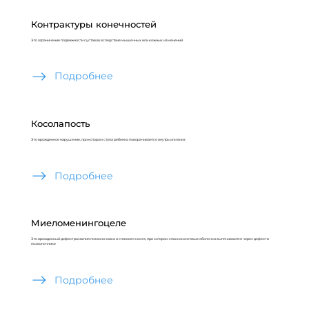
Контрактуры конечностей
Это ограничение подвижности суставов вследствие мышечных или кожных изменений
Подробнее
Косолапость
Это врожденное нарушение, при котором стопа ребенка поворачивается внутрь или вниз
Подробнее
Миеломенингоцеле
Это врожденный дефект развития позвоночника и спинного мозга, при котором спинномозговые оболочки выпячиваются через дефект в
позвоночнике
Подробнее