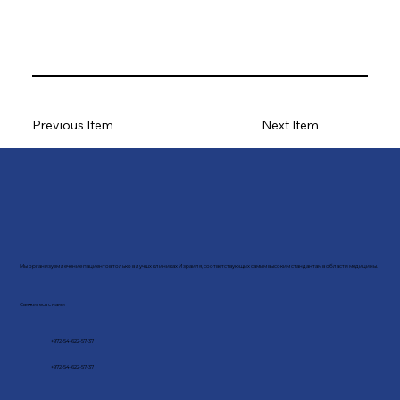
Previous Item
Next Item
Мы организуем лечение пациентов только в лучшх клиниках Израиля, соответствующих самым высоким стандантам в области медицины.
Свяжитесь с нами
+972-54-622-57-37
+972-54-622-57-37