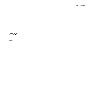
+972-546225737
Probe
probnik