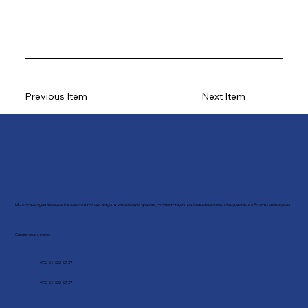
Previous Item
Next Item
Мы организуем лечение пациентов только в лучшх клиниках Израиля, соответствующих самым высоким стандантам в области медицины.
Свяжитесь с нами
+972-54-622-57-37
+972-54-622-57-37