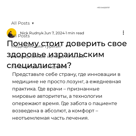
+972-546225737
All Posts
Nick Rudnyk
Jun 7, 2024
1 min read
All Posts
Почему стоит доверить свое
Медицинский туризм
здоровье израильским
Иновационные методы лечения
специалистам?
Лечение рака в Израиле
Представьте себе страну, где инновации в 
медицине не просто лозунг, а ежедневная 
практика. Где врачи – признанные 
мировые авторитеты, а технологии 
опережают время. Где забота о пациенте 
возведена в абсолют, а комфорт – 
неотъемлемая часть лечения.