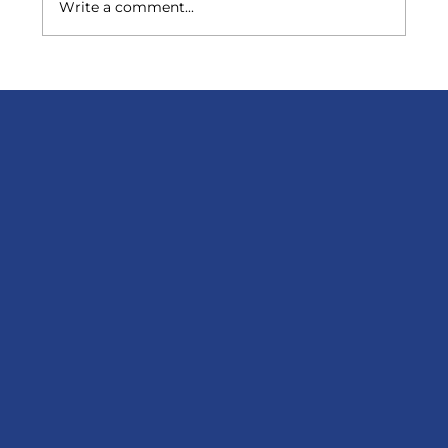
Write a comment...
В Израиле впервые удалили
опухоль мозга через глазницу