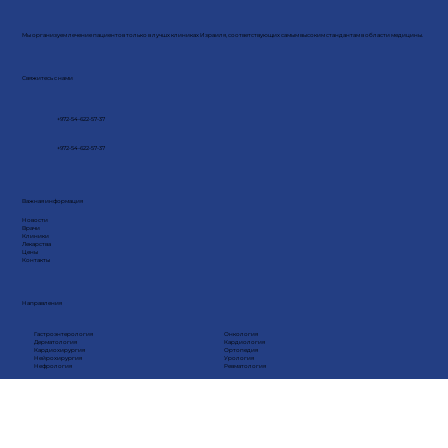
Мы организуем лечение пациентов только в лучшх клиниках Израиля, соответствующих самым высоким стандантам в области медицины.
Свяжитесь с нами
+972-54-622-57-37
+972-54-622-57-37
Важная информация
Новости
Врачи
Клиники
Лекарства
Цены
Контакты
Направления
Гастроэнтерология
Онкология
Дерматология
Кардиология
Кардиохирургия
Ортопедия
Нейрохирургия
Урология
Нефрология
Ревматология