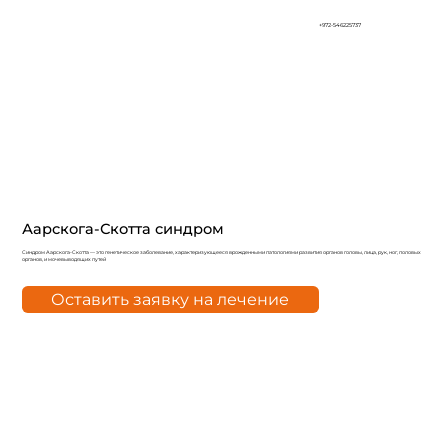
+972-546225737
Аарскога-Скотта синдром
Синдром Аарскога-Скотта — это генетическое заболевание, характеризующееся врожденными патологиями развития органов головы, лица, рук, ног, половых
органов, и мочевыводящих путей
Оставить заявку на лечение