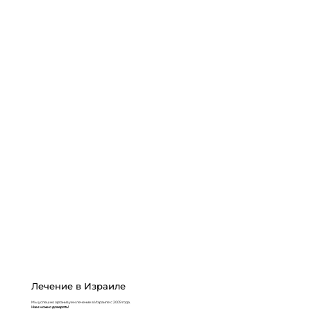
Лечение в Израиле
Мы успешно организуем лечение в Израиле с 2009 года.
Нам можно доверять!