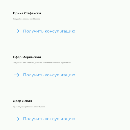
Ирина Стефански
Ведущий онколог клиники "Ихилов",
Получить консультацию
Офер Меримский
Ведущий онколог в Израиле, узкий специалист по лечению всех видов сарком
Получить консультацию
Дрор Левин
Один из лучших детских онколог в Израиле
Получить консультацию