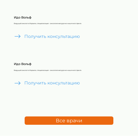
Идо Вольф
Ведущий онколог в Израиле, специализация - онкология желудочно-кишечного тракта
Получить консультацию
Идо Вольф
Ведущий онколог в Израиле, специализация - онкология желудочно-кишечного тракта
Получить консультацию
Все врачи