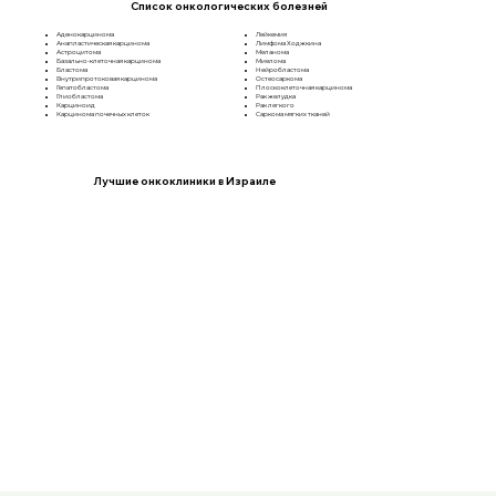
Список онкологических болезней
Аденокарцинома
Лейкемия
Анапластическая карцинома
Лимфома Ходжкина
Астроцитома
Меланома
Базально-клеточная карцинома
Миелома
Бластома
Нейробластома
Внутрипротоковая карцинома
Остеосаркома
Гепатобластома
Плоскоклеточная карцинома
Глиобластома
Рак желудка
Карциноид
Рак легкого
Карцинома почечных клеток
Саркома мягких тканей
Лучшие онкоклиники в Израиле