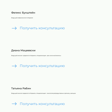
Феликс Букштейн
Ведущий нейроонколог в Израиле
Получить консультацию
Диана Мацеевски
Ведущий онколог -радиолог в Израиле, специализация - рак молочной железы
Получить консультацию
Татьяна Рабин
Ведущий онколог-радиолог в Израиле, специализация - онкология репродуктивных органов у женщин
Получить консультацию