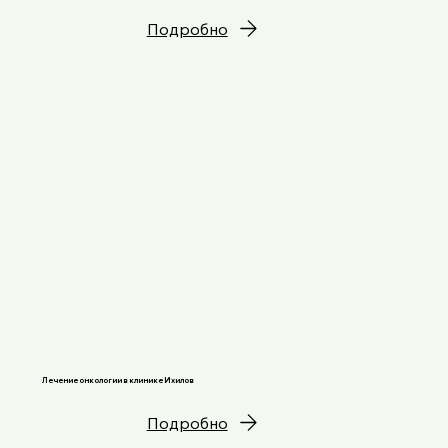
Подробно
Лечение онкологии в клинике Ихилов
Подробно