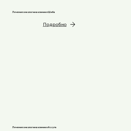
Лечение онкологии в клинике Шиба
Подробно
Лечение онкологии в клинике Ассута