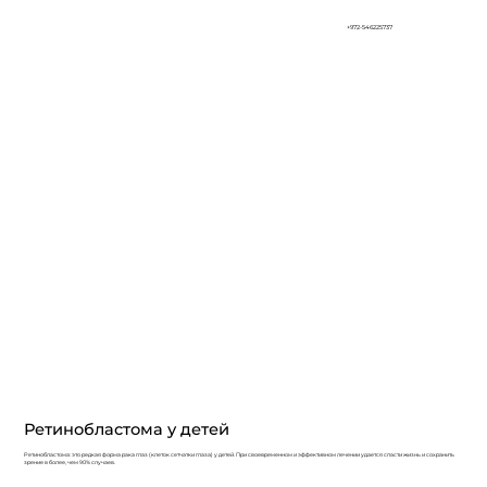
+972-546225737
Ретинобластома у детей
Ретинобластома: это редкая форма рака глаз (клеток сетчатки глаза) у детей. При своевременном и эффективном лечении удается спасти жизнь и сохранить
зрение в более, чем 90% случаев.