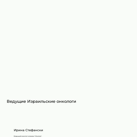
Ведущие Израильские онкологи
Ирина Стефански
Ведущий онколог клиники "Ихилов",