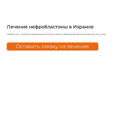
Лечение нефробластомы в Израиле
Нефробластома - это опухоль, которая развивается в почках и является наиболее распространенным видом рака почек у детей.
Оставить заявку на лечение