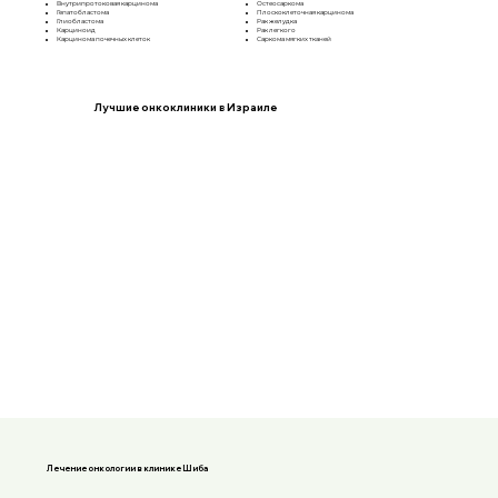
Внутрипротоковая карцинома
Остеосаркома
Гепатобластома
Плоскоклеточная карцинома
Глиобластома
Рак желудка
Карциноид
Рак легкого
Карцинома почечных клеток
Саркома мягких тканей
Лучшие онкоклиники в Израиле
Лечение онкологии в клинике Шиба