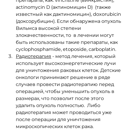
препараты, как: vincristine (винкристин), 
actinomycin D (актиномицин D)  (также 
известный как дактиномицин), doxorubicin 
(доксорубицин). Если обнаружена опухоль 
Вильмса высокой степени 
злокачественности, то  в лечении могут 
быть использованы такие препараты, как 
cyclophosphamide, etoposide, carboplatin. 
Радиотерапия
 - метод лечения, который 
использует высокоэнергетические лучи 
для уничтожения раковых клеток. Детские 
онкологи принимают решение в ряде 
случаев провести радиотерапию перед 
операцией, чтобы уменьшить опухоль в 
размерах, что позволит после этого 
удалить опухоль полностью.  Либо 
радиотерапия может проводиться уже 
после операции для уничтожения 
микроскопических клеток рака.  