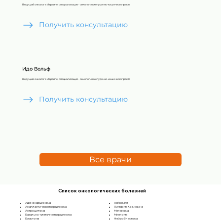
Ведущий онколог в Израиле, специализация - онкология желудочно-кишечного тракта
Получить консультацию
Идо Вольф
Ведущий онколог в Израиле, специализация - онкология желудочно-кишечного тракта
Получить консультацию
Все врачи
Список онкологических болезней
Аденокарцинома
Лейкемия
Анапластическая карцинома
Лимфома Ходжкина
Астроцитома
Меланома
Базально-клеточная карцинома
Миелома
Бластома
Нейробластома