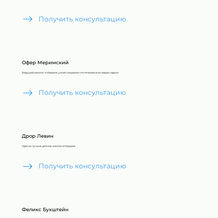
Получить консультацию
Офер Меримский
Ведущий онколог в Израиле, узкий специалист по лечению всех видов сарком
Получить консультацию
Дрор Левин
Один из лучших детских онколог в Израиле
Получить консультацию
Феликс Букштейн