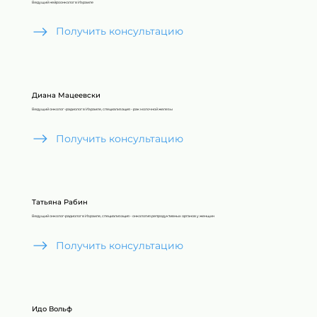
Ведущий нейроонколог в Израиле
Получить консультацию
Диана Мацеевски
Ведущий онколог -радиолог в Израиле, специализация - рак молочной железы
Получить консультацию
Татьяна Рабин
Ведущий онколог-радиолог в Израиле, специализация - онкология репродуктивных органов у женщин
Получить консультацию
Идо Вольф