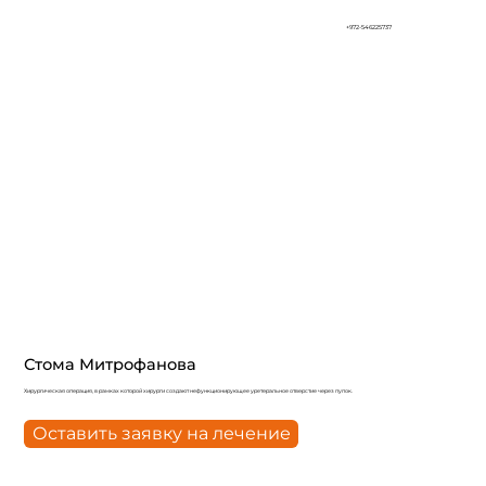
+972-546225737
Стома Митрофанова
Хирургическая операция, в рамках которой хирурги создают нефункционирующее уретеральное отверстие через пупок.
Оставить заявку на лечение