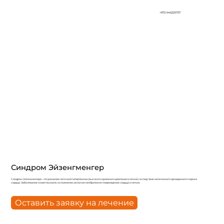
+972-546225737
Синдром Эйзенгменгер
Синдром Эйзенменгера – это развитие легочной гипертензии (высокого кровяного давления в легких) вследствие нелеченного врожденного порока
сердца. Заболевание может вызвать осложнения, включая необратимое повреждение сердца и легких.
Оставить заявку на лечение