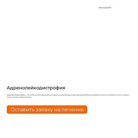
+972-546225737
Адренолейкодистрофия
Адренолейкодистрофия - это генетическое заболевание, которое вызывает разрушение миелиновой оболочки нервных волокон в головном мозге и спинном
мозге, а также в надпочечниках
Оставить заявку на лечение